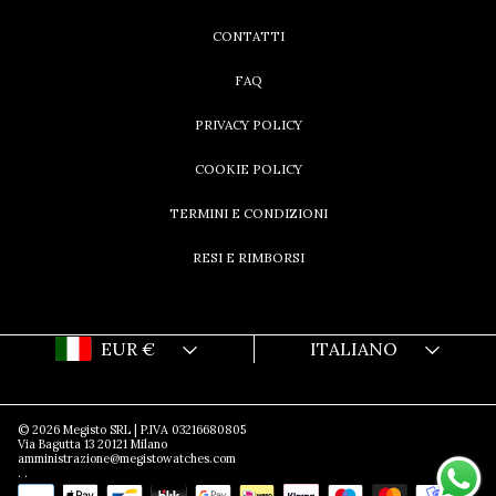
CONTATTI
FAQ
PRIVACY POLICY
COOKIE POLICY
TERMINI E CONDIZIONI
RESI E RIMBORSI
Paese/regione
Lingua
EUR €
ITALIANO
© 2026 Megisto SRL | P.IVA 03216680805
Via Bagutta 13 20121 Milano
amministrazione@megistowatches.com
.
.
Metodi