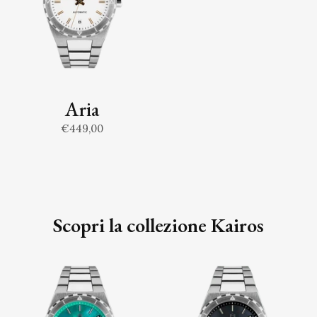
Aria
€449,00
Scopri la collezione Kairos