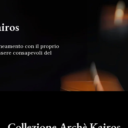
iros
ineamento con il proprio
ssere consapevoli del
Collezione Archè Kairos